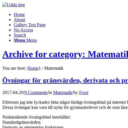
Home
About
Gallery Test Page
No Access
Search
Menu
Menu
Archive for category: Matemati
You are here:
Home
1
/
Matematik
Övningar för gränsvärden, derivata och pr
2017-04-29
/
0 Comments
/
in
Matematik
/
by
Frost
Eftersom jag inte lyckades hitta något färdigt övningsblad på internet 
Dessa övningar kan vara till nytta för gymnasieelever och de som läs
Nedanstående övningsblad innehåller:
Standardgränsvärden.
Derivata av elementära funktioner.