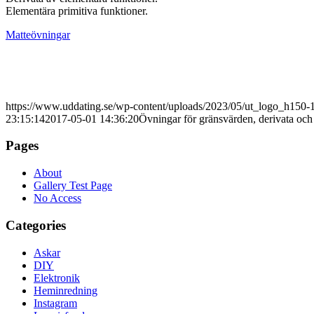
Elementära primitiva funktioner.
Matteövningar
https://www.uddating.se/wp-content/uploads/2023/05/ut_logo_h150
23:15:14
2017-05-01 14:36:20
Övningar för gränsvärden, derivata och 
Pages
About
Gallery Test Page
No Access
Categories
Askar
DIY
Elektronik
Heminredning
Instagram