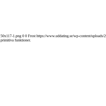
-150x117-1.png
0
0
Frost
https://www.uddating.se/wp-content/uploads
primitiva funktioner.